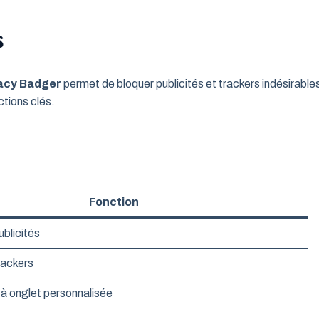
s
acy Badger
permet de bloquer publicités et trackers indésirable
ctions clés.
Fonction
blicités
rackers
à onglet personnalisée