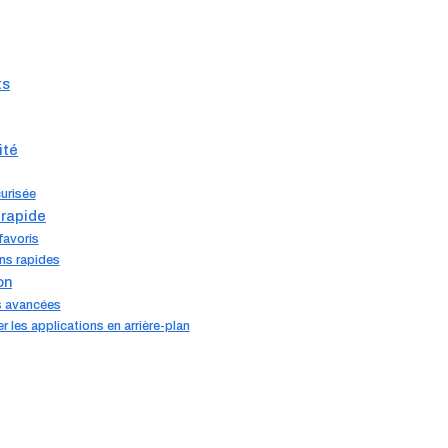
ts
ité
urisée
 rapide
favoris
ns rapides
on
ns avancées
 les applications en arrière-plan